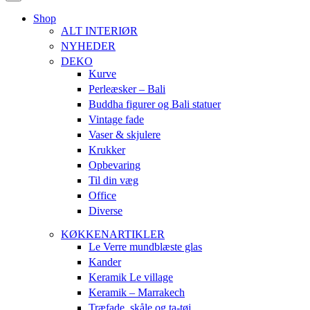
Shop
ALT INTERIØR
NYHEDER
DEKO
Kurve
Perleæsker – Bali
Buddha figurer og Bali statuer
Vintage fade
Vaser & skjulere
Krukker
Opbevaring
Til din væg
Office
Diverse
KØKKENARTIKLER
Le Verre mundblæste glas
Kander
Keramik Le village
Keramik – Marrakech
Træfade, skåle og ta-tøj