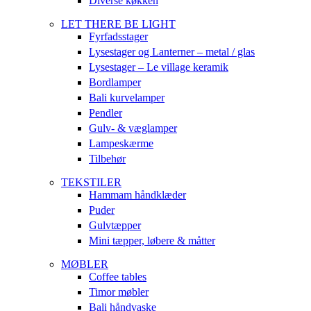
Diverse køkken
LET THERE BE LIGHT
Fyrfadsstager
Lysestager og Lanterner – metal / glas
Lysestager – Le village keramik
Bordlamper
Bali kurvelamper
Pendler
Gulv- & væglamper
Lampeskærme
Tilbehør
TEKSTILER
Hammam håndklæder
Puder
Gulvtæpper
Mini tæpper, løbere & måtter
MØBLER
Coffee tables
Timor møbler
Bali håndvaske