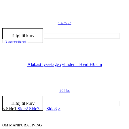
1.495
kr.
Tilføj til kurv
På lager medio juni
Alabast lysestage cylinder – Hvid H6 cm
195
kr.
Tilføj til kurv
<
Side
1
Side
2
Side
3
…
Side
8
>
OM MANIPURA LIVING