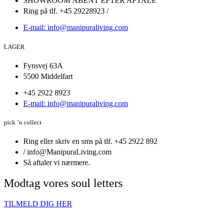
SHOWROOM ÅBENT EFTER AFTALE
Ring på tlf. +45 29228923 /
E-mail: info@manipuraliving.com
LAGER
Fynsvej 63A
5500 Middelfart
+45 2922 8923
E-mail: info@manipuraliving.com
pick ‘n collect
Ring eller skriv en sms på tlf. +45 2922 892
/ info@ManipuraLiving.com
Så aftaler vi nærmere.
Modtag vores soul letters
TILMELD DIG HER