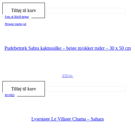
Tilføj til kurv
Foto af 30x50 følger
På lager medio juli
Pudebetræk Sabra kaktussilke – beige m/okker ruder – 30 x 50 cm
450
kr.
Tilføj til kurv
NYHED
Lysestage Le Village Chama – Sahara