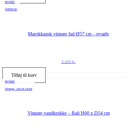
NYHED
VINTAGE;
Marokkansk vintage fad Ø57 cm – nysølv
2.200
kr.
Tilføj til kurv
NYHED
Vintage - one of a kind
Vintage vandkrukke – Bali H60 x D54 cm