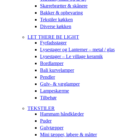
Skærebrætter & skånere
Bakker & opbevaring
Tekstiler køkken
Diverse køkken
LET THERE BE LIGHT
Fyrfadsstager
Lysestager og Lanterner – metal / glas
Lysestager – Le village keramik
Bordlamper
Bali kurvelamper
Pendler
Gulv- & væglamper
Lampeskærme
Tilbehør
TEKSTILER
Hammam håndklæder
Puder
Gulvtæpper
Mini tæpper, løbere & måtter