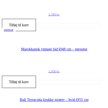
1.785
kr.
Tilføj til kurv
VINTAGE;
Marokkansk vintage fad Ø48 cm – messing
1.500
kr.
Tilføj til kurv
Bali Terracotta krukke m/ører – hvid Ø55 cm