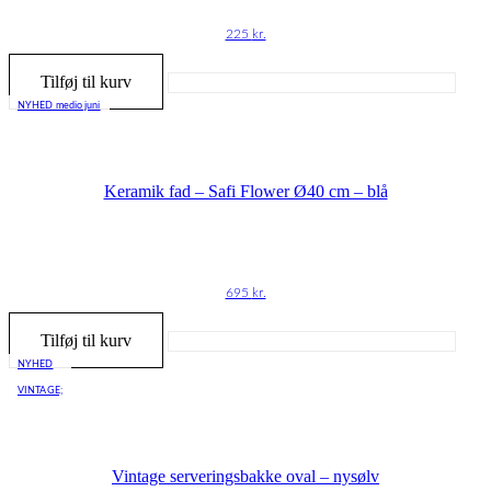
225
kr.
Tilføj til kurv
NYHED medio juni
Keramik fad – Safi Flower Ø40 cm – blå
695
kr.
Tilføj til kurv
NYHED
VINTAGE;
Vintage serveringsbakke oval – nysølv