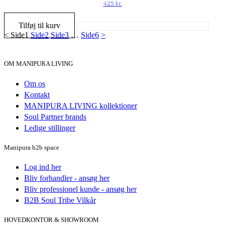
425
kr.
Tilføj til kurv
<
Side
1
Side
2
Side
3
…
Side
6
>
OM MANIPURA LIVING
Om os
Kontakt
MANIPURA LIVING kollektioner
Soul Partner brands
Ledige stillinger
Manipura b2b space
Log ind her
Bliv forhandler - ansøg her
Bliv professionel kunde - ansøg her
B2B Soul Tribe Vilkår
HOVEDKONTOR & SHOWROOM