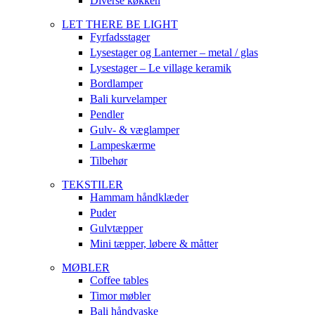
Diverse køkken
LET THERE BE LIGHT
Fyrfadsstager
Lysestager og Lanterner – metal / glas
Lysestager – Le village keramik
Bordlamper
Bali kurvelamper
Pendler
Gulv- & væglamper
Lampeskærme
Tilbehør
TEKSTILER
Hammam håndklæder
Puder
Gulvtæpper
Mini tæpper, løbere & måtter
MØBLER
Coffee tables
Timor møbler
Bali håndvaske